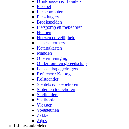
Drinkbussen & -houders
Fietsbel
Fietscomputers
Fietsdragers
Broekspelden
Fietspomp en toebehoren
Helmen
Hoezen en veiligheid
Jasbeschermers
Kettingkasten
Manden
Olie en reiniging
Onderhoud en gereedschap
Pak- en bagagedragers
Reflector / Katoog
Rolstaander
Sleutels & Toebehoren
Sloten en toebehoren
Snelbinders
Spatborden
Vlaggen
Voetsteunen
Zakken
Zitjes
E-bike-onderdelen