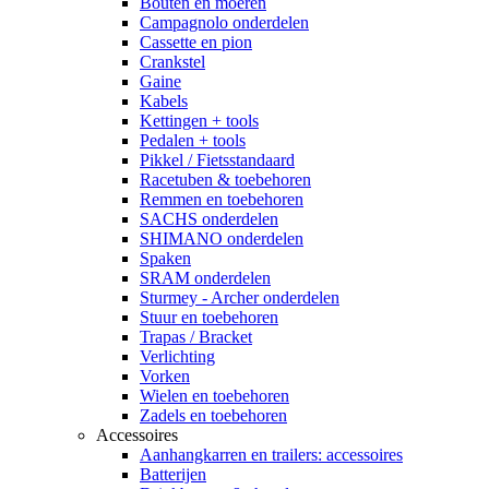
Bouten en moeren
Campagnolo onderdelen
Cassette en pion
Crankstel
Gaine
Kabels
Kettingen + tools
Pedalen + tools
Pikkel / Fietsstandaard
Racetuben & toebehoren
Remmen en toebehoren
SACHS onderdelen
SHIMANO onderdelen
Spaken
SRAM onderdelen
Sturmey - Archer onderdelen
Stuur en toebehoren
Trapas / Bracket
Verlichting
Vorken
Wielen en toebehoren
Zadels en toebehoren
Accessoires
Aanhangkarren en trailers: accessoires
Batterijen