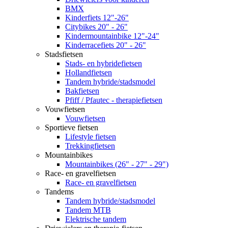
BMX
Kinderfiets 12"-26"
Citybikes 20" - 26"
Kindermountainbike 12"-24"
Kinderracefiets 20" - 26"
Stadsfietsen
Stads- en hybridefietsen
Hollandfietsen
Tandem hybride/stadsmodel
Bakfietsen
Pfiff / Pfautec - therapiefietsen
Vouwfietsen
Vouwfietsen
Sportieve fietsen
Lifestyle fietsen
Trekkingfietsen
Mountainbikes
Mountainbikes (26" - 27" - 29")
Race- en gravelfietsen
Race- en gravelfietsen
Tandems
Tandem hybride/stadsmodel
Tandem MTB
Elektrische tandem