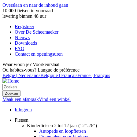
Overslaan en naar de inhoud gaan
10.000 fietsen in voorraad
levering binnen 48 uur
Registreer
Over De Scheemaeker
Nieuws
Downloads
FAQ
Contact en openingsuren
Waar woon je? Voorkeurstaal
Ou habitez-vous? Langue de préférence
België | Nederlands
Belgique | Français
France | Français
Maak een afspraak
Vind een winkel
Inloggen
Fietsen
Kinderfietsen 2 tot 12 jaar (12"-26")
Autopeds en loopfietsen
Driewielers voor kinderen