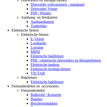
Driewielers en therapie-fietsen
Driewieler volwassenen - standaard
Driewieler Vogue
Pfiff / Pfautec
Aanhang- en fietskarren
Aanhangkarren
Trailerbike
Elektrische fietsen
Elektrische fietsen
E-Vision
Lombardo
Lorraine
MBM
Elektrische bakfietsen
Pfiff - elektrische driewielers en therapiefietsen
Elektrische tandem
Elektrische longtail-fietsen
VICTAR
Bakfietsen
Elektrische bakfietsen
Fietsonderdelen en -accessoires
Fietsonderdelen
Balhoofd / Kopserie
Banden
Beschermstukken