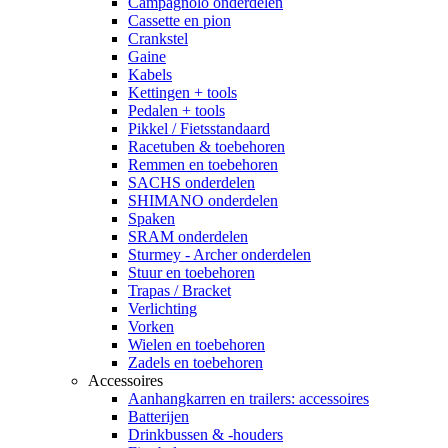
Campagnolo onderdelen
Cassette en pion
Crankstel
Gaine
Kabels
Kettingen + tools
Pedalen + tools
Pikkel / Fietsstandaard
Racetuben & toebehoren
Remmen en toebehoren
SACHS onderdelen
SHIMANO onderdelen
Spaken
SRAM onderdelen
Sturmey - Archer onderdelen
Stuur en toebehoren
Trapas / Bracket
Verlichting
Vorken
Wielen en toebehoren
Zadels en toebehoren
Accessoires
Aanhangkarren en trailers: accessoires
Batterijen
Drinkbussen & -houders