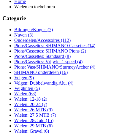
Home
Wielen en toebehoren
Categorie
Bilringen/Kogels
(7)
Naven
(3)
Onderdelen/Accessoires
(112)
Pions/Cassettes: SHIMANO Cassettes
(14)
Pions/Cassettes: SHIMANO Pions
(2)
Pions/Cassettes: Standaard
(8)
Pions/Cassettes: Vrijwiel 1 speed
(4)
Pions: Vast/SHIMANO/SturmeyArcher
(4)
SHIMANO onderdelen
(16)
Velgen
(9)
Velgen: Dubbelwandig Alu.
(4)
Velglinten
(5)
Wielen
(68)
Wielen: 12-18
(2)
Wielen: 20-24
(7)
Wielen: 26 MTB
(9)
Wielen: 27,5 MTB
(7)
Wielen: 28C alu
(15)
Wielen: 29 MTB
(6)
Wielen: Gravel
(6)