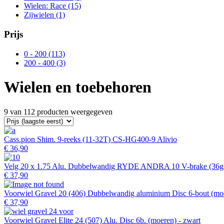
Wielen: Race
(15)
Zijwielen
(1)
Prijs
0 - 200
(113)
200 - 400
(3)
Wielen en toebehoren
9 van 112 producten weergegeven
Cass.pion Shim. 9-reeks (11-32T) CS-HG400-9 Alivio
€ 36,90
Velg 20 x 1.75 Alu. Dubbelwandig RYDE ANDRA 10 V-brake (36g)
€ 37,90
Voorwiel Gravel 20 (406) Dubbelwandig aluminium Disc 6-bout (moe
€ 37,90
Voorwiel Gravel Elite 24 (507) Alu. Disc 6b. (moeren) - zwart