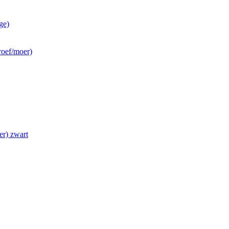
ge)
roef/moer)
r) zwart