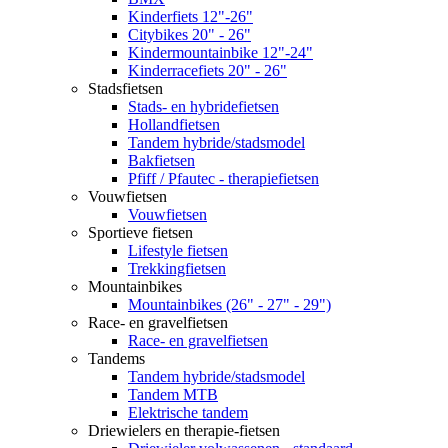
Kinderfiets 12"-26"
Citybikes 20" - 26"
Kindermountainbike 12"-24"
Kinderracefiets 20" - 26"
Stadsfietsen
Stads- en hybridefietsen
Hollandfietsen
Tandem hybride/stadsmodel
Bakfietsen
Pfiff / Pfautec - therapiefietsen
Vouwfietsen
Vouwfietsen
Sportieve fietsen
Lifestyle fietsen
Trekkingfietsen
Mountainbikes
Mountainbikes (26" - 27" - 29")
Race- en gravelfietsen
Race- en gravelfietsen
Tandems
Tandem hybride/stadsmodel
Tandem MTB
Elektrische tandem
Driewielers en therapie-fietsen