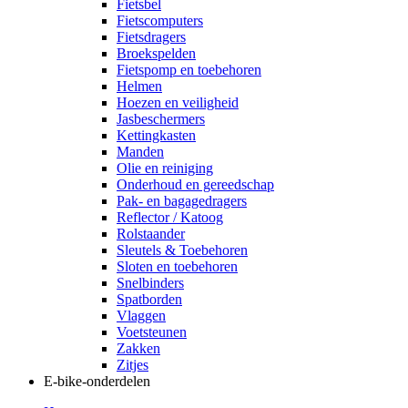
Fietsbel
Fietscomputers
Fietsdragers
Broekspelden
Fietspomp en toebehoren
Helmen
Hoezen en veiligheid
Jasbeschermers
Kettingkasten
Manden
Olie en reiniging
Onderhoud en gereedschap
Pak- en bagagedragers
Reflector / Katoog
Rolstaander
Sleutels & Toebehoren
Sloten en toebehoren
Snelbinders
Spatborden
Vlaggen
Voetsteunen
Zakken
Zitjes
E-bike-onderdelen