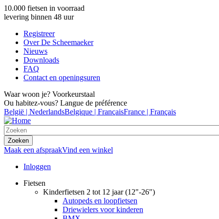
Overslaan
10.000 fietsen in voorraad
en
levering binnen 48 uur
naar
Registreer
de
Over De Scheemaeker
inhoud
Nieuws
gaan
Downloads
FAQ
Contact en openingsuren
Waar woon je? Voorkeurstaal
Ou habitez-vous? Langue de préférence
België | Nederlands
Belgique | Français
France | Français
Maak een afspraak
Vind een winkel
Inloggen
Fietsen
Kinderfietsen 2 tot 12 jaar (12"-26")
Autopeds en loopfietsen
Driewielers voor kinderen
BMX