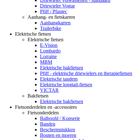
Driewieler volwassenen - standaard
Driewieler Vogue
Pfiff / Pfautec
Aanhang- en fietskarren
Aanhangkarren
Trailerbike
Elektrische fietsen
Elektrische fietsen
E-Vision
Lombardo
Lorraine
MBM
Elektrische bakfietsen
Pfiff - elektrische driewielers en therapiefietsen
Elektrische tandem
Elektrische longtail-fietsen
VICTAR
Bakfietsen
Elektrische bakfietsen
Fietsonderdelen en -accessoires
Fietsonderdelen
Balhoofd / Kopserie
Banden
Beschermstukken
Bouten en moeren